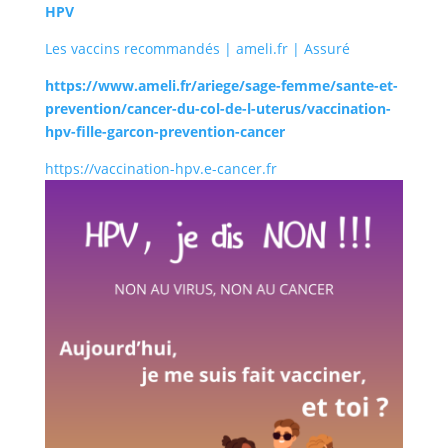
HPV
Les vaccins recommandés | ameli.fr | Assuré
https://www.ameli.fr/ariege/sage-femme/sante-et-
prevention/cancer-du-col-de-l-uterus/vaccination-
hpv-fille-garcon-prevention-cancer
https://vaccination-hpv.e-cancer.fr